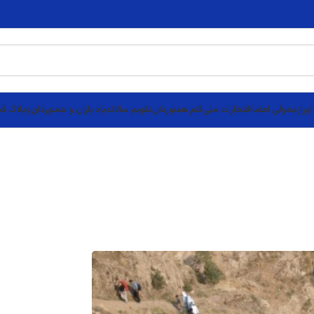
وراز
معرفی اعضا
افتخارات ملی
قلم همنوردان
تقویم سالانه
یاد یاران و همنوردان
وبلاگ قد