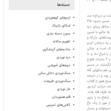
دسته‌ها
ک ملت و دریاچه سد
اردوهای کوهنوردی
مهاباد از روستای قاضی‌آباد می‌گذرد. در انتهای دریاچه سد با عبور از گردنه‌ی “میدان به‌له‌ک” به ایستگاه پرورش ماهی که کنار چشمه‌ای پرآب قرار دارد می‌رسیم. مسیر حدود 35
اسکای رانینگ
بوس نیز نتوانست از دیدن مناظر زیبای دره
ه مالرو با شیبی
بدون دسته بندی
پیچ به دره بازرگه میرسد.(روستاهای بازرگه و
تقویم سالانه
 به درختان گردو
 خنک است و چائی
جاذبه‌های گردشگری
را شرح داد و تا
دره نوردی
ساعت 12 به صحبت پیرامون برنامه‌های اجرا شده گذشت. راننده مینی‌بوس قصد بازگشت داشت، شب تاریکی بود و هنوز از مهتاب خبری نبود. گویا ماه از ساعت 2 بامداد طلوع
زگشتند. در مسیر
دوره‌های آموزشی
ن هم سگهای گله
سنگ‌نوردی داخل سالن
بوعی بود و در نتیجه
ش جائی که صدای جریان آب و سکوت تاریک شب با صدای شراره‌ی آتش و بوی دود هیزم درهم می‌آمیزد. به دلیل عمق دره و درختان ساعت 8 صبح هنوز از آفتاب
سنگ‌نوردی طبیعت
فاعات حرکت کردیم.
غار نوردی
به طرف قله رفت.
قلم همنوردان
ارتفاع ما را یاری
یرسیم و یکساعت و نیم تا دره “میدان بلک” از میان گیاهان خشک و دارای تیغ بسیار عبور می‌کنیم.ساعت 16:30 بعد از عبور از یک باغ
کلاس‌های تمرینی
میجوشد و بسیار