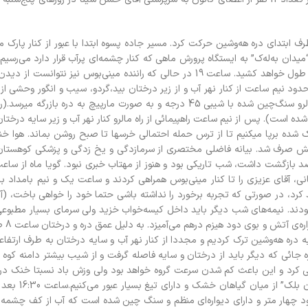
زی به طرف ابتدای دره هه‌وشین حرکت کرد. مسیر جاده پسوه ابتدا با عبور از کنار پار
کیلومتر طول دارد ولی به دلیل پیچ‌های زیاد و گردنه حدود یک ساعت و نیم طول خواهد کشید. ساعت 19 در حالی که راننده مینی‌
نیم ساعت از کنار نهر آب و از زیر درختان بید،‌گردو، سیب و انگور وحشی از را
ملایم را باید طی کرد تا به ابتدای دره‌ی “بازرگه” برسیم. سمت راست از راه مالرو سنگ‌چین شده با شیبی 45 درجه و به صورت مار
است). پس از نیم ساعت راهپیمائی از راه مالرو کنار نهر آب و زیر سایه درختان
ی خشک شده برپا میکنیم تا از ترس حمله احتمالی خرسها تا صبح روشن بماند. هوا
 آتش صرف شد. بیانه فاضلی مختصری از سرمازدگی و یخ زدگی و پزشکی کوهستان 
انی، آقای عزیزی را تا کنار مینی‌بوس همراهی کردند و ساعت یک و نیم بامداد با
د، در صورتی که تجربه برخورد را نداشته باشی حتما خود را خواهی باخت، (آ
وابیده و سر گرم صحبت‌ بودند. نیمه‌های شب دیگر باید داخل کیسه‌خواب خزید ولی سرمای بسیار مط
خوابی لذت بخ
د بازگشت به دره هه‌وشین ترک کردیم و مجددا از کنار نهر آب و سایه درختان به طرف ارت
ائی که دیگر باید از درختان و سایه فاصله گرفت و از شیب بیشتر دامنه کوه 
اید کوهپیمائی کرد و این باعث کم شدن سرعت گروه خواهد بود ولی وزش باد نسبتا خنک در 
می‌داد. ساعت 15 به یال انتهای مسیر م
ود چهار متر و دارای دیواره‌ای منظم و سنگ چین شده است که آب از کف چشمه 