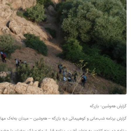
گزارش هه‌وشین- بازرگه
گزارش برنامه شب‌مانی و کوهپیمائی دره بازرگه – هه‌وشین – میدان به‌له‌ک مهاباد روزهاي پنج‌شنبه 