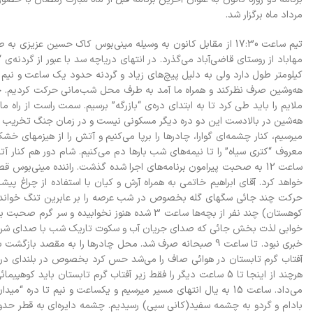
مرداد ماه برگزار شد.
تیم ساعت 17:30 از مقابل کانون به وسیله مینی‌بوس کاک حسین عزی
هه‌وشین صرف نظرکند و همراه ما آمد به طرف محل شب‌مانی حرکت کردیم. حدود 
هه‌شین در بالادست این دو دره دیگر مسکونی نیست و در زمان جنگ تخریب شده 
میرسیم، کنار چشمه‌ای گوارا، ‌چادرها را برپا می‌کنیم و آتش را از هیزمها
معروف “کتری سیاه” را تا نیمه‌های شب بارها دم می‌کنیم. شام دور هم کنار
خواهد کرد. آقای ابراهیم خاتمی به همراه آرش و کیان با استفاده از چراغ پیش
حرکت چند جائی سگهای گله بخصوص در شب عرصه را بر عابرین تنگ خواند کر
کوهستان) چند نفر از بچه‌ها ساعت 3 شده هنوز نخ
خبری نبود. تا ساعت 9 صبحانه صرف شد. محل چادرها را به مقص
آفتاب گرم تابستان در هوائی صاف را می‌شد حس کرد بخصوص در بلندای دره ج
هرچند از اینجا تا 5 ساعت دیگر را فقط زیر آفتاب گرم تابستان ب
بادام و گردو به چشمه سفید(کانی سپی) رسیدیم. چشمه دایره‌ای به قطر حد