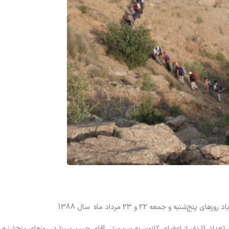
و جمعه 22 و 23 مرداد ماه سال 1388