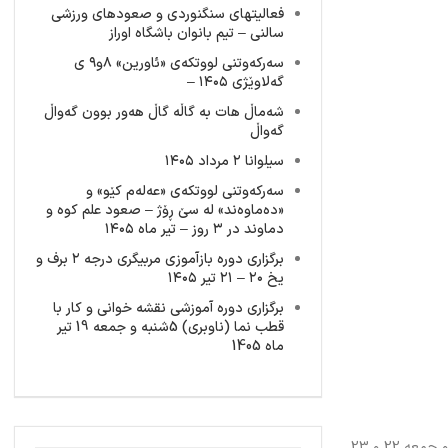
فعالیتهای سنگنوردی و صعودهای ورزشی
سالنی – تیم بانوان باشگاه اوراز
سەرکەوتنی لووتکەی «ئاورین» ٨و٩ ی
گەلاوێژی ١٤٠٥ –
شەماڵ هات بە گاڵە گاڵ هەور بوون گەواڵ
گەواڵ
سیلوانا ۲ مرداد ۱۴۰۵
سەرکەوتنی لووتکەی «عەلەم کێو» و
«دەماوەند» لە سێ ڕۆژ – صعود علم کوه و
دماوند در ۳ روز – تیر ماه ۱۴۰۵
برگزاری دوره بازآموزی مربیگری درجه ۲ برف و
یخ ۲۰ – ۲۱ تیر ۱۴۰۵
برگزاری دوره آموزشی نقشه خوانی و کار با
قطب نما (ناوبری) 5شنبه و جمعه 19 تیر
ماه 1405
برنامه دو روزه کانون به عنوان آخرین برنامه قبل از ماه مبارک رمضان با حضور تعداد 11 نفر از اعضای کانون به سرپرستی آقای حسن سینا در روزهای پنج‌شنبه و جمعه 22 و 23