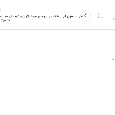
قد
حضور مسئول فنی باشگاه در اردوهای هیمالیانوردی تیم ملی به عنو
د
30-28 آذر 1403
*