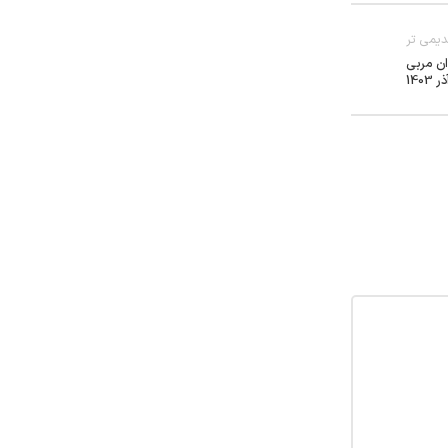
یمی تر
ان مربی