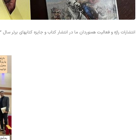
انتشارات راژه و فعالیت همنوردان ما در انتشار کتاب و جایزه کتابهای برتر سال 1403