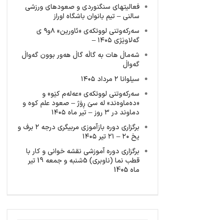
فعالیتهای سنگنوردی و صعودهای ورزشی
سالنی – تیم بانوان باشگاه اوراز
سەرکەوتنی لووتکەی «ئاورین» ٨و٩ ی
گەلاوێژی ١٤٠٥ –
شەماڵ هات بە گاڵە گاڵ هەور بوون گەواڵ
گەواڵ
سیلوانا ۲ مرداد ۱۴۰۵
سەرکەوتنی لووتکەی «عەلەم کێو» و
«دەماوەند» لە سێ ڕۆژ – صعود علم کوه و
دماوند در ۳ روز – تیر ماه ۱۴۰۵
برگزاری دوره بازآموزی مربیگری درجه ۲ برف و
یخ ۲۰ – ۲۱ تیر ۱۴۰۵
برگزاری دوره آموزشی نقشه خوانی و کار با
قطب نما (ناوبری) 5شنبه و جمعه 19 تیر
ماه 1405