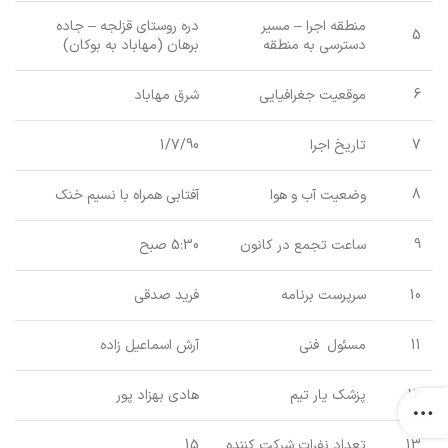
منطقه اجرا – مسیر
دره روستای قزلجه – جاده
5
دسترسی به منطقه
برهان (مهاباد به بوکان)
6
موقعیت جغرافیایی
شرق مهاباد
7
تاریخ اجرا
1/7/90
8
وضعیت آب و هوا
آفتابی همراه با نسیم خنک
9
ساعت تجمع در کانون
5:30 صبح
10
سرپرست برنامه
فرید صدقی
11
مسئول فنی
آرش اسماعیل زاده
12
پزشک یار تیم
هادی بهزاد پور
13
تعداد نفرات شرکت کننده
15