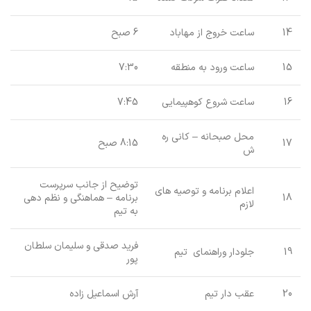
14
ساعت خروج از مهاباد
6 صبح
15
ساعت ورود به منطقه
7:30
16
ساعت شروع کوهپیمایی
7:45
محل صبحانه – کانی ره
17
8:15 صبح
ش
توضیح از جانب سرپرست
اعلام برنامه و توصیه های
18
برنامه – هماهنگی و نظم دهی
لازم
به تیم
فرید صدقی و سلیمان سلطان
19
جلودار وراهنمای تیم
پور
20
عقب دار تیم
آرش اسماعیل زاده