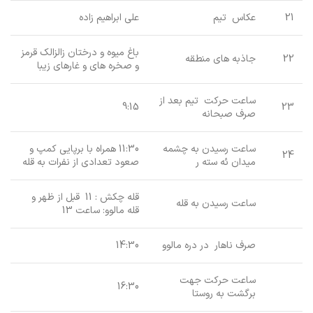
21
عکاس تیم
علی ابراهیم زاده
باغ میوه و درختان زالزالک قرمز
22
جاذبه های منطقه
و صخره های و غارهای زیبا
ساعت حرکت تیم بعد از
9:15
23
صرف صبحانه
ساعت رسیدن به چشمه
11:30 همراه با برپایی کمپ و
24
میدان ئه سته ر
صعود تعدادی از نفرات به قله
قله چکش : 11 قبل از ظهر و
ساعت رسیدن به قله
قله مالوو: ساعت 13
صرف ناهار در دره مالوو
14:30
ساعت حرکت جهت
16:30
برگشت به روستا