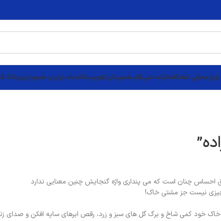
وراز
معرفی اعضا
افتخارات ملی
قلم همنوردان
تقویم سالانه
یاد یاران و همنوردان
وبلاگ قد
ده”
مق احساس چنان است که می پنداری واژه گنجایش چنین معنایی ندارد
 چیزی نیست جز مشتی خاک!
 خاک خود کمی شاخ و برگ گل های سبز و زرد، رقص ابرهای سایه افکن و صدای زنگ