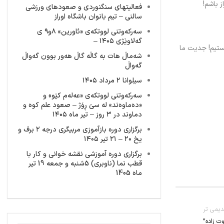
ز باشم!
فعالیتهای سنگنوردی و صعودهای ورزشی
سالنی – تیم بانوان باشگاه اوراز
سەرکەوتنی لووتکەی «ئاورین» ٨و٩ ی
گەلاوێژی ١٤٠٥ –
ستیم! جدیت ما
شەماڵ هات بە گاڵە گاڵ هەور بوون گەواڵ
گەواڵ
سیلوانا ۲ مرداد ۱۴۰۵
سەرکەوتنی لووتکەی «عەلەم کێو» و
«دەماوەند» لە سێ ڕۆژ – صعود علم کوه و
دماوند در ۳ روز – تیر ماه ۱۴۰۵
برگزاری دوره بازآموزی مربیگری درجه ۲ برف و
یخ ۲۰ – ۲۱ تیر ۱۴۰۵
برگزاری دوره آموزشی نقشه خوانی و کار با
قطب نما (ناوبری) 5شنبه و جمعه 19 تیر
ماه 1405
یمی تر
ت زاده”