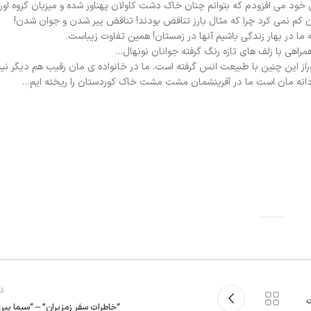
 خود می افزودم که بتوانم چنان خاک دشت کاولان پهناور شده و میزبان گروه اورا
ن کم نمی کرد چرا که مثال بارز تناقض بودند! تناقض پیر شدن و جوان شدن!
ما در بهار زندگی باشیم آنها در زمستان! همین تفا‌وت زیباست.
مراهی با زلف های تازه رنگ گرفته جوانان نونهال…
ز این چنین با طبیعت انس گرفته است. ما در خانواده ی مان رقیب هم دیگر نی
 مردانه مان است ما در آفرینشمان مشت مشت خاک کوردستان را ریخته ایم…
قد
ت
“خاطرات سفر زمزیران” – “سیما پیرو