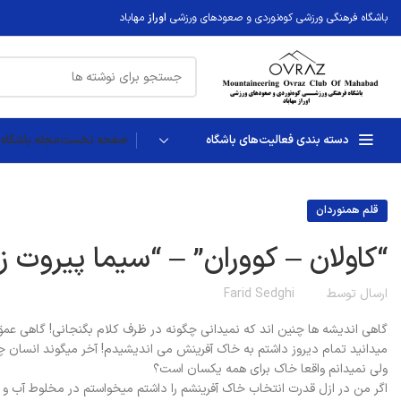
باشگاه فرهنگی ورزشی کوه‌نوردی و صعودهای ورزشی
اوراز
مهاباد
دسته بندی فعالیت‌های باشگاه
صفحه نخست
مجله باشگاه ا
قلم همنوردان
“کاولان – کووران” – “سیما پیروت زا
ارسال توسط
Farid Sedghi
گاهی اندیشه ها چنین اند که نمیدانی چگونه در ظرف کلام بگنجانی! گاهی ع
میدانید تمام دیروز داشتم به خاک آفرینش می اندیشیدم! آخر میگوند انسان
ولی نمیدانم واقعا خاک برای همه یکسان است؟
اگر من در ازل قدرت انتخاب خاک آفرینشم را داشتم میخواستم در مخلوط آب و