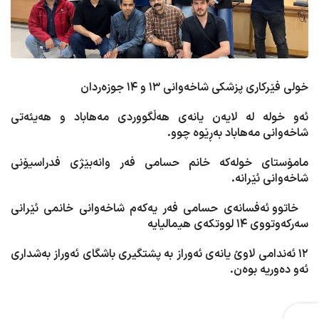
خولی فێرکاری پزشکی شاخەوانی ١٣ و ١٤ جوزەردان
ئەو خولە لە لایەن یانەی هەڵگووردی مەهاباد و هەیئەتی
شاخەوانی مەهاباد بەڕێوە چوو.
مامۆستای خولەکە خانم حسامی فەر وانەبێژی فدراسیۆنی
شاخەوانی ئێرانە.
خاتوو ئەفسانەی حسامی فەر یەکەم شاخەوانی خانمی ئێرانی
سەرکەوتووی ١٤ لووتکەی هیمالیایە
١٢ ئەندامی لاوئ یانەی ئەوراز بە پشتگیری باشگای ئەوراز بەشداری
ئەو دەوریە بوەن.