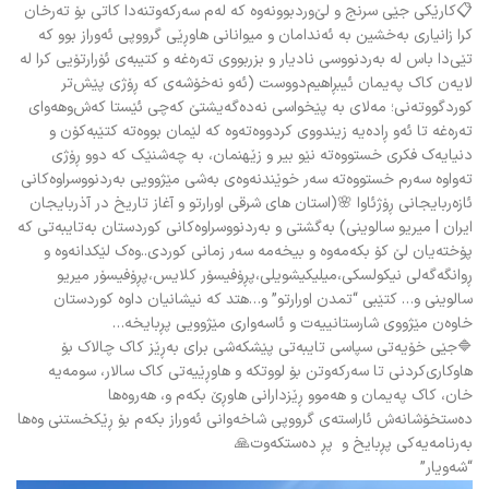
📋کارێکی جێی سرنج و لێ‌وردبوونە‌وە کە لە‌م سە‌رکە‌وتنەدا کاتی بۆ تە‌رخان‌
کرا زانیاری بە‌خشین بە ئە‌ندامان و میوانانی هاوڕێی گرووپی ئە‌وراز بوو کە
تێی‌دا باس لە بە‌ردنووسی نادیار و بزربووی تە‌رەغە و کتیبە‌ی ئۆرارتۆیی کرا لە
لایە‌ن کاک پە‌یمان ئیبڕاهیم‌دووست (ئە‌و نە‌خۆشە‌ی کە ڕۆژی پێش‌تر
کوردگووتە‌نی؛ مە‌لای بە پێخواسی نە‌دەگە‌یشتێ کە‌چی ئێستا کە‌ش‌وهە‌وای
تە‌رەغە تا ئە‌و ڕادەیە زیندووی کردووەتە‌وە کە لێمان بووەتە کتێبە‌کۆن و
دنیایە‌ک فکری خستووەتە نێو بیر و زێهنمان، بە چە‌شنێک کە دوو ڕۆژی
تە‌واوە سە‌رم خستووەتە سە‌ر خوێندنە‌وەی بە‌شی مێژوویی بە‌ردنووسراوەکانی
ئازەربایجانی ڕۆژئاوا 🌸(استان های شرقی اورارتو و آغاز تاریخ در آذربایجان
ایران | میریو سالوینی) بە‌گشتی و بە‌ردنووسراوەکانی کوردستان بە‌تایبە‌تی کە
پۆختەیان لێ کۆ بکە‌مە‌وە و بیخە‌مە سە‌ر زمانی کوردی..وەک لێکدانە‌وە و
ڕوانگە‌گە‌لی نیکولسکی،میلیکیشویلی،پڕۆفیسۆر کلایس،پڕۆفیسۆر میریو
سالوینی و… کتێبی “تمدن اورارتو” و…هتد کە نیشانیان داوە کوردستان
خاوەن مێژووی شارستانییە‌ت و ئاسە‌واری مێژوویی پڕبایخە…
🔷جێی خۆیە‌تی سپاسی تایبە‌تی پێشکە‌شی برای بە‌ڕێز کاک چالاک بۆ
هاوکاری‌کردنی تا سە‌رکە‌وتن بۆ لووتکە و هاوڕێیەتی کاک سالار، سومە‌یە
خان، کاک پە‌یمان و هە‌موو ڕێزدارانی هاوڕێ بکە‌م و، هە‌روەها
دەستخۆشانە‌ش ئاراستە‌ی گرووپی شاخە‌وانی ئە‌وراز بکە‌م بۆ ڕێکخستنی وەها
بە‌رنامە‌یە‌کی پڕبایخ و پڕ دەستکە‌وت🙏
“شە‌ویار”