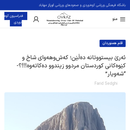
باشگاه فرهنگی ورزشی کوه‌نوردی و صعودهای ورزشی
اوراز
مهاباد
فدراسيون کوه
منو
نوردی
قلم همنوردان
ئە‌رێ بیستووتانە دەڵێن؛ کە‌ش‌وهە‌وای شاخ و
کێوەکانی کوردستان مردوو زیندوو دەکاتە‌وە!!!؟-
“شە‌ویار”
Farid Sedghi