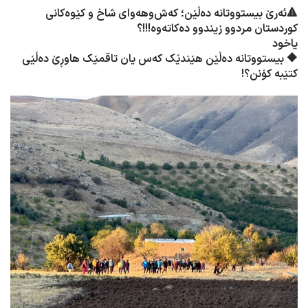
🔺ئە‌رێ بیستووتانە دەڵێن؛ کە‌ش‌وهە‌وای شاخ و کێوەکانی
کوردستان مردوو زیندوو دەکاتە‌وە!!!؟
یاخود
🔶 بیستووتانە دەڵێن هێندێک کە‌س یان تاقمێک هاوڕێ دەڵێی
کتێبە کۆنن؟!