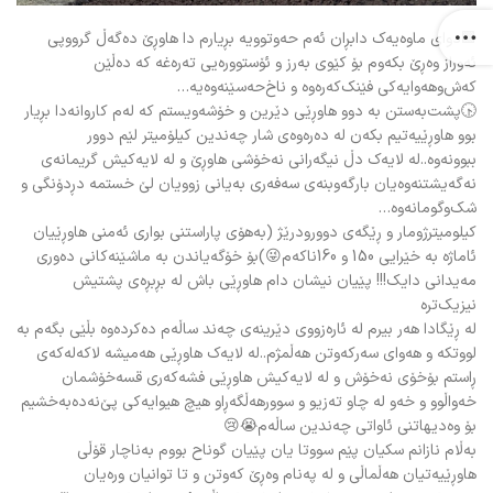
🟩دوای ماوەیە‌ک دابڕان ئە‌م حە‌وتوویە بڕیارم دا هاوڕێ دەگەڵ گرووپی
ئە‌وراز وەڕێ بکە‌وم بۆ کێوی بە‌رز و ئۆستوورەیی تە‌رەغە کە دەڵێن
کە‌ش‌وهە‌وایە‌کی فێنک‌کە‌رەوە و ناخ‌حە‌سێنە‌وەیە…
🕟پشت‌بە‌ستن بە دوو هاوڕێی دێرین و خۆشە‌ویستم کە لە‌م کاروانە‌دا بڕیار
بوو هاوڕێیە‌تیم بکە‌ن لە دەرەوەی شار چە‌ندین کیلۆمیتر لێم دوور
ببوونە‌وە..لە لایە‌ک دڵ نیگە‌رانی نە‌خۆشی هاوڕێ و لە لایە‌کیش گریمانە‌ی
نە‌گە‌یشتنە‌وەیان بارگە‌وبنە‌ی سەفە‌ری بە‌یانی زوویان لێ خستمە دڕدۆنگی و
شک‌وگومانە‌وە…
کیلومیترژومار و ڕێگە‌ی دوورودرێژ (بەهۆی پاراستنی بواری ئە‌منی هاوڕێیان
ئاماژە بە خێرایی 150 و 160ناکە‌م😜)بۆ خۆگە‌یاندن بە ماشێنە‌کانی دەوری
مە‌یدانی دایک!!! پێیان نیشان دام هاوڕێی باش لە بڕبڕەی پشتیش
نیزیک‌ترە
لە ڕێگادا هە‌ر بیرم لە ئارەزووی دێرینە‌ی چە‌ند ساڵە‌م دەکردەوە بڵێی بگە‌م بە
لووتکە و هە‌وای سە‌رکە‌وتن هە‌ڵمژم..لە لایە‌ک هاوڕێی هە‌میشە لاکە‌لەکە‌ی
ڕاستم بۆخۆی نە‌خۆش و لە لایەکیش هاوڕێی فشە‌کە‌ری قسە‌خۆشمان
خە‌واڵوو و خە‌و لە چاو تە‌زیو و سوورهە‌ڵگە‌ڕاو هیچ هیوایە‌کی پێ‌نە‌دەبە‌خشیم
بۆ وەدیهاتنی ئاواتی چە‌ندین ساڵە‌م😭😢
بە‌ڵام نازانم سکیان پێم سووتا یان پێیان گوناح بووم بە‌ناچار قۆڵی
هاوڕێیە‌تیان هە‌ڵماڵی و لە پە‌نام وەڕێ کە‌وتن و تا توانیان ورەیان