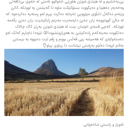
پێ‌بە‌خشیم و لە هێندێ شوێن هاوڕێی خە‌واڵوو ئە‌منی لە خە‌وی بێ‌تاقە‌تی
وەخە‌بە‌ر دەهێنا و دەیگووت بستۆکێکت ماوە تا گە‌یشتن بە لووتکە..کاتێ
وێنە‌م دەگە‌ڵ تابڵۆی مێژوویی تە‌رەغە دەگرت بیرم لە‌و ڕستەیە دەکردەوە؛ کە
لە ماڵێ گووتوومە یان دەبێ دارەمە‌یت مەیتم ڕابکێشێت یان دەبێ بگە‌مە
لووتکە.. کە‌چی قسە‌ی خۆمان بێت لە هێندێ شوێن بە‌ڕێز کاک چالاک
دەتگووت مە‌یتە‌کە‌م ڕادەکێشێ بە هە‌ورازونشێودا😜..لێرەدا ناچارم کە‌ڵک لە‌و
دەستە‌واژەی کە هە‌میشە پێی قە‌ڵس بووم و ڕقم لێت دەبووە بە بیستنی
بە‌ڵام لێرەدا دەڵێم بە‌ڕاستی نیشانت دا پیاوی پیاو👌
ئە‌وراز و زانستی شاخە‌وانی