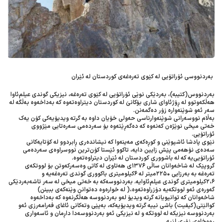
بەردنووسی ئۆراتۆیی لە کێوی تەرەغەی کوردستان لە ئێران
بەردنووس(کتیبە)، بەردێکی نوێی ئۆراتۆیی لە کێوی تەرەغە، نیزیکی گوندی عیلم‌ئاوا
هەڵکەوتوو لە ڕۆژئاوای شاری بۆکانێ لە کوردستان دیتراوەتەوە کە بەداخەوە بەڵگە لە
سەر ئەو شوێنەوارە زۆر دەگمەنن.
بەڵام نووسەرانی شوێنەوارناسی حەولی خۆیان داوە بە گرتە ویدیۆیەکی کۆن یەک
خەتی میخی نوێژەن کەنەوە کە دەگەڕێتەوە بۆ سەردەمی سەرەتایی مێژووی
ئۆراتۆیی.
نێوی پادشا ئاشپوێنی و کوڕەکەی مەینەوا کە نیشاندەری ڕابردوو لە کۆتایەکانی
سەدەی نۆهەمی پێش زایین دایە، تاکوو ئێستا کۆن‌ترین نووسراوەی سەردەمی
ئۆراتۆیی‌یە کە لە باشووری کوردستان لە ئێران دیتراوەتەوە.
گروپێک لە شاخەوانان ساڵی ١٣٧٦ی هە‌تاوی لە کاتی وەسەرکەوتن بۆ لووتکەی
تەرەغە بە بەرزایی ٢٢٥٠میتر لە ٦کیلومیتری باکووری گوندی تەرەغەیە و
٢،٦کیلومیتری گوندی عیلم‌ئاوایە. بەردنووسەکە بە خەتی میخی لە سەر تاشەبەردێکی
گەورەی ئەو لووتکەیە دۆزراوەتەوە،( لە خوارەوە دەتوانن وێنەکەی ببینن)
شاخەوانان کە توانیویانە گرتە ویدیۆ لەو بەردنووسە هەڵگرنەوە کە بەداخەوە
کوالێتی(کیفیت) باشی نییە گرتە ویدیۆیەکە، بەپێی وتەکانی ئاغای فەرامەرزی ئەو
بەردنووسە نیزیکە لە لووتکە و لە نیزیکی ئەو بەردنووسە‌دا داڕمان و ئاسە‌واری
ڕووخاوی زۆری لێیە.