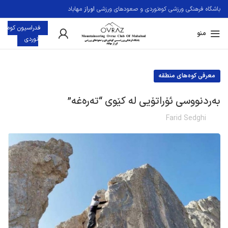
باشگاه فرهنگی ورزشی کوه‌نوردی و صعودهای ورزشی
اوراز
مهاباد
فدراسيون کوه
منو
نوردی
معرفی کوه‌های منطقه
بەردنووسی ئۆراتۆیی لە کێوی “تەرەغە”
Farid Sedghi