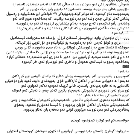
هەواڵی بەتاڵان‌بردنی ئەو بەردنووسە لە ساڵی ١٣٨٥ لە لایەن ناوەندی ئاسە‌وارە
مێژوویی‌یە‌کان بڵاو بۆوە. یۆسف حەسەن‌زادە بەپێی ڕاپۆرتێک بزربوونی ئەو
بەردنووسە بڵاو کردەوە، کە دواتر گرتە ویدیۆیەکی٣٧خولەکی لێ هەڵگیراوە و ڕەسوڵ
بشاش کەنز توانی چەن وشە لەو بەردنووسە بزانێت، کە بەداخەوە هیچ کات ئەو
وشانەی بڵاو نەکردەوە کە چ بوونە. بەڵام پێشنیاری کردووە کە ئەو بەردنووسە
دەتوانێ یەک بەڵگەی ئاشووری بێ کە ناوەکانی «هالدی» و «ئایشپوێنی»تێ‌دا
ناسراوەتەوە.
نووسەران باوەڕیان وایە، پڕۆفیسۆر ئستقان کرۆڵ، یۆسف حەسەن‌زادە، ئیسماعیل
فەرامەرزی و ئوغۆ ئەرس: ئەو بەردنووسە بۆ لێکۆڵینەوەی ئۆراتۆیی زۆر گرینگە،
چوونکە تا ئێستا هیچ بەردنووسێکی ئۆراتۆیی لە ناوچەی باشووری گۆلی ورمێ
نەدۆزراوەتەوە، کە پانایی ئەو بەردنووسە ٨٠سانت و درێژایی ٦٠ سانتی میترە، دەبێ
دە دێڕی ئەو خەتە میخیە ئۆراتۆیی بێ، دەور تا دەوری ئەو تاشەبەردە حەکاکی کراوە،
بەداخەوە ڕسووب نیشانەی هەوەڵ و ئاخری ئەو نووسراوانەی خرا کردووە.
📖📖
مەینەوا
کەم‌بوون و بڵاوبوونی ئەو بەردنووسە پێمان دەڵێ کە پاشای ئایشپونێی کوڕەکەی
مەینەوا لە دەورانی منداڵی ڕا لەگەڵ کارەکانی خۆی پەیوەندی داوە، ئەوە بارودۆخێکی
نائاسایی‌یە لە خاوەرمیانەی باستان. خاڵی گرینگ ئەوەیە ئەگەر تەواوی ئەو
نووسراوانەی دەورەی ئایشپوێنی لەبەرچاو بگرین تەنیا چەن دانەیکی کەم لەوانە
نێوی ئایشپوێنی بەتەنیا نیشان دەدا.
کە بەداخەوە بەهۆی کەسانێکی تاڵانچی تاشەبەردێکی گەورەیان شکاندووە و چەن
تاشەبەردێکی دیکەیان لەگەڵ خۆیان بردووە و تا ئێستا نەدۆزراونەتەوە. بەهۆی
بەتاڵان‌بردنی ئەو بەردنووسە مێژووی کۆنی ئەو دەڤەرەیان لەناو بردووە.
خولاسەیەکم لەو گوتارە کردۆتەوە کوردی
سەرچاوە: گوتارێ زانستی بەردنووسی ئۆراتۆیی لە کێوی تەرەغەی کوردستان لەئێران