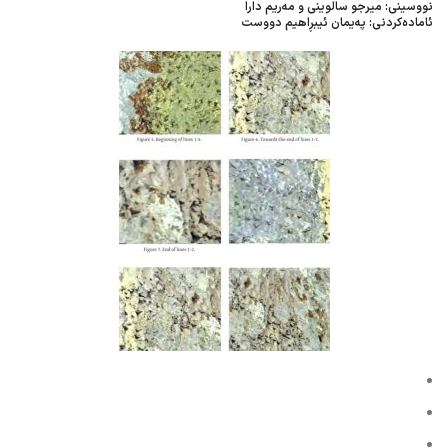
نووسینی: میرجو سالوینی و مەریم دارا
ئامادەکردنی: پەیمان ئیبڕاهیم دووست