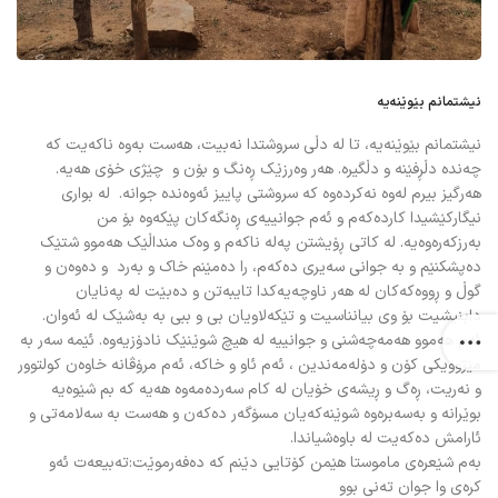
نیشتمانم بێوێنەیە
نیشتمانم بێوێنەیە، تا لە دڵی سروشتدا نەبیت، هەست بەوە ناکەیت کە
چەندە دڵڕفێنە و دڵگیرە. هەر وەرزێک ڕەنگ و بۆن و چێژى خۆی هەیە.
هەرگیز بیرم لەوە نەکردەوە کە سروشتی پاییز ئەوەندە جوانە. لە بواری
نیگارکێشیدا کاردەکەم و ئەم جوانییەی ڕەنگەکان پێکەوە بۆ من
بەرزکەرەوەیە. لە کاتی ڕۆیشتن پەلە ناکەم و وەک منداڵێک هەموو شتێک
دەپشکنێم و بە جوانی سەیری دەکەم، را دەمێنم خاک و بەرد و دەوەن و
گوڵ و ڕووەکەکان لە هەر ناوچەیەکدا تایبەتن و دەبێت لە پەنایان
دابنیشیت بۆ وی بیانناسیت و تێکەلاویان بی و ببی بە بەشێک لە ئەوان.
ئەم هەموو هەمەچەشنی و جوانییە لە هیچ شوێنێک نادۆزیەوە. ئێمە سەر بە
مێژوویکی کۆن و دۆلەمەندین ، ئەم ئاو و خاکە، ئەم مرۆڤانە خاوەن کولتوور
و نەریت، ڕەگ و ڕیشەی خۆیان لە کام سەردەمەوە هەیە که بم شێوەیە
بوێرانە و بەسەبرەوە شوێنەکەیان مسۆگەر دەکەن و هەست بە سەلامەتی و
ئارامش دەکەیت لە باوەشیاندا.
بەم شێعرەی ماموستا هێمن کۆتایی دێنم کە دەفەرموێت:تەبیعەت ئەو
کرەی وا جوان تەنی بوو