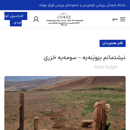
باشگاه فرهنگی ورزشی کوه‌نوردی و صعودهای ورزشی
اوراز
مهاباد
فدراسيون کوه
منو
نوردی
قلم همنوردان
نیشتمانم بێوێنەیە – سومەیە خزری
Farid Sedghi