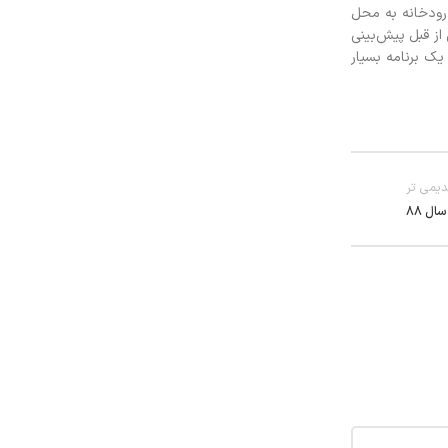
نار رودخانه به محل
وس از قبل پيش‌بيني
دي منتقل شد. ساعت 20 در حالي که همه از اجراي يک برنامه بسيار
یمی تر
ال 88