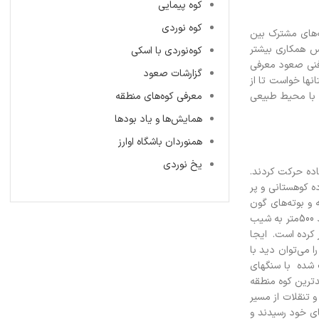
کوه پیمایی
کوه نوردی
‌هاي مشترک بين
س همکاري بيشتر
کوه‌نوردی با اسکی
 فني صعود معرفي
گزارشات صعود
انها خواست تا از
د با محيط طبيعي
معرفی کوه‌های منطقه
همایش‌ها و یاد بودها
همنوردان باشگاه اوارز
یخ نوردی
اده حرکت کردند.
 جاده کوهستاني و پر
ر و کمتر لاله و بوته‌هاي گون
پوشانيده بود. همنوردان بهترين و زيبا ترين تصاوير را در ميان توده انبوه گل‌هاي سرخ شيلر(لاله واژگون) گرفتند. تا ساعت 11:30 شد و از آنجا بعد از طي حدود 500متر به شيب
 به قله را راحت تر کرده است. ايجا
 10 متر براي دسترسي به قله وجود دارد که در ميان آن دهانه‌اي است که تا عمق 10 متري آن را مي‌توان ديد با
ب شده با سنگهاي
دترين کوه منطقه
 تنقلات از مسير
 ارتفاع پايين حرکت کرد. ساعت 14:30 کوهنوردان به چادرهاي خود رسيدند و