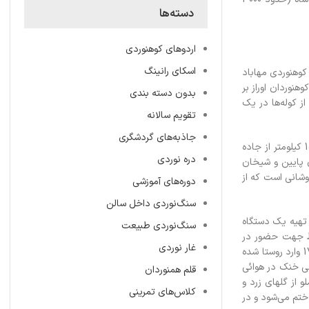
دسته‌ها
اردوهای کوهنوردی
اسکای رانینگ
نوردان در مقايل دفتر هيات کوهنوردي مهاباد
نوردان اوراز بر
بدون دسته بندی
ه و قراردادن تعدادي از کوله‌ها در يک
تقویم سالانه
جاذبه‌های گردشگری
مقصدروستاي قلات سنان بود در حدود 40 کيلومتري مهاباد. کاروان کوهنوردان بعد از خروج از مهاباد و عبور از کنار درياچه زيباي سد مهاباد و طي حدود 15 کيلومتر از جاده
دره نوردی
ن پايين و شيخان
خروشاني است که از
دوره‌های آموزشی
سنگ‌نوردی داخل سالن
 تهيه يک دستگاه
سنگ‌نوردی طبیعت
فقط جهت حضور در
غار نوردی
برنامه همايش ثبت نام کرده و قصد صعود به قله را نداشتند و اين وسيله حمل بار بيشر براي آنان پيش‌بيني شده بود.کليه حاضرين در همايش در ساعت 17 وارد روستا شده
مي خنک در هوائي
قلم همنوردان
 از گلهاي زرد و
کلاس‌های تمرینی
ختم مي‌شود و در