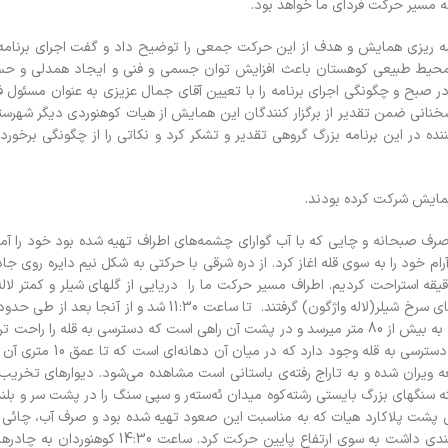
که مسير حرکت فرداي ما خواهد بود.
ه ريزي همايش و هدف از اين حرکت جمعي را توضيح داد و گفت اجراي برنامه
ز محيط طبيعي کوهستان باعث افزايش توان جسمي و فني و ايجاد همدلي و ح
 صبح و چگونگي اجراي برنامه را با تعيين آقاي جمال عزيزي به عنوان مسئول
ر سخناني ضمن تقدير از برگزار کنندگان اين همايش از هيات کوهنوردي ديگر شهرست
ده در اين برنامه بزرگ گروهي تقدير و تشکر کرد و نکاتي را از چگونگي برخور
همايش شرکت کرده بودند.
از صرف صبحانه و چايي که با آب گواراي چشمه‌هاي اطراف تهيه شده بود خود را آم
ي جمال عزيزي حرکت آرام خود را به سوي قله اغاز کرد. از دره شرقي با حرکتي به شکل نيم دايره روي
کوه مقابل را دور زده تا به خط‌الراس برسيم تا ايجا دو بار و هر بار 5 دقيقه استراحت کرديم. اطراف مسير حرکت ما را دريايي از گلهاي شيل
تند قبل از صخره قله‌ مي‌رسيم. قله بر فراز صخره بسيار بزرگي است که ارتفاع آن به بيش از 80 متر ميرسد و در پشت آن راهي است که دسترسي
بايد دست به سنگ شد. يک راه از شکاف سنگها در حدود بيشتر از
لعه ويران شده و به تاراج رفته‌ي باستاني است مشاهده مي‌شود. ديوارهاي تخري
ته سنگهاي بزرگ بايستي رشته‌کوه ميدان ئه‌سته‌ر و سپي سنگ را در پشت سر و بلن
کس پشت پلاکارد هيات که به مناسبت اين صعود تهيه شده بود و صرف آب، چائي و
زير صخره بزرگ قله و از کنار چشمه قله از دره مقابل کمپ چادرها که شيب تندي داشت به سوي