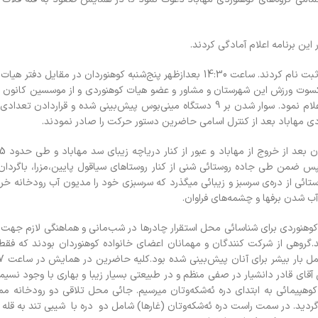
از کانون کوهنودان اوراز مهاباد نيز 60 نفر براي حضور در اين برنامه کوهنوردي ثبت نام کردند. ساعت 14:30 بعدازظهر پنج‌شنبه کوه
کسوت ورزش اين شهرستان و مشاور و عضو هيات کوهنوردي و از موسسين کانون کوه
اساس ليست اعضاي گروه‌هاي کوهنوردي شماره ميني‌بوسها مشخص شده را اعلام نمود. سوار شدن بر 9 دستگاه ميني‌بوس پيش‌بيني شد
پس ضمن طي جاده روستائي شني از کنار روستاهاي سياقول پايين،‌مزرا، باگردا
 جاده روستائي از دره‌ي سرسبز و زيبائي ميگذرد که سرسبزي خود را مديون آب رودخانه 
آب شدن برفها و چشمه‌هاي فراوان.
 کوهنوردي براي شناسائي محل استقرار چادرها در شب‌ماني و هماهنگي لازم جهت
دند.گروهي از شرکت کنندگان و مهمانان اعضاي خانواده کوهنوردان بودند که 
ي آقاي قادر دانشيار در صفي منظم و در طبيعتي بسيار زيبا و بهاري با وجود نسي
يمائي به ابتداي دره ئه‌شکه‌وتان ميرسيم. جائي محل تلاقي دو رودخانه مملو
گرديد. در سمت راست دره ئه‌شکه‌وتان (غارها) شامل دو دره با شيبي تند به قله 