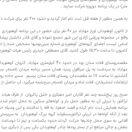
متر) در يک برنامه دوروزه شرکت نمايند .
به همين منظور از هفته قبل ثبت نام آغاز گرديد و حدود 200 نفر براي شرکت در اين برنامه اعلام آمادگي کردند.
واقع در مجموعه ورزشي آزادي اين شهر تجمع نموده و آقاي قادر دانشيار پيش
کاميون تا ساعت 15:30 طول کشيد. آقاي مصطفي حيدري رئيس هيات کوهنوردي مهاباد بعد از کنترل اسامي حاضرين دستور حرکت را صادر نمودند.
مهاباد به سردشت به پل سياقول رسيد همان مسير برنامه ميدان ئه‌سته‌ر. س
گذشتيم تا ساعت 17 به مقصدمان روستاي قلات سنان برسيم. مسير
ارتفاعات لندشيخان، قلات شاه و ميدان ئه‌سته‌ر سرچشمه ميگيرد. آب حاصل از 
صبح روز پنج‌شنبه چند نفر آقايان امير دهبکري و خليل پاکروان از طرف هيات
تراکتور با تريلي آن به منظور حمل بار و کوله‌هاي سنگين به محل اعزام ش
بعد از آنکه کوله‌ها در تريلي تراکتورمسقرشد گروه بزرگ کوهنوردان به سرپرست
آفتابي به سوي محل چادرها حرکت کردند.حدود يکساعت و نيم تا دوساعت کوهپ
بنفش و جائي مرتفع تر از بستر رودها چادر کوهنوردان يکي پس از ديگري برپا 