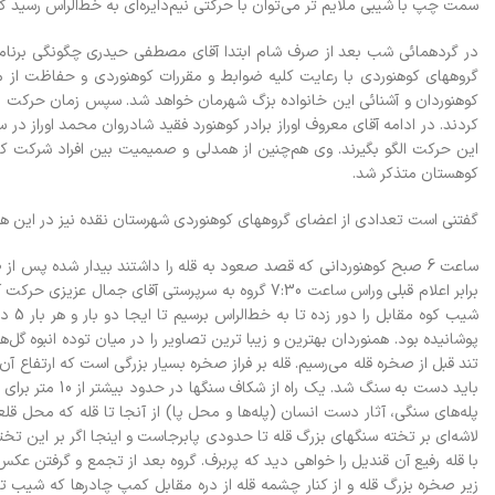
سمت چپ با شيبي ملايم تر مي‌توان با حرکتي نيم‌دايره‌اي به خط‌الراس رسيد 
در گردهمائي شب بعد از صرف شام ابتدا آقاي مصطفي حيدري چگونگي برنام
گروههاي کوهنوردي با رعايت کليه ضوابط و مقررات کوهنوردي و حفاظت ا
کوهنوردان و آشنائي اين خانواده بزگ شهرمان خواهد شد. سپس زمان حرکت در
کردند. در ادامه آقاي معروف اوراز برادر کوهنورد فقيد شادروان محمد اوراز د
اين حرکت الگو بگيرند. وي هم‌چنين از همدلي و صميميت بين افراد شرکت کنن
کوهستان متذکر شد.
گفتني است تعدادي از اعضاي گروههاي کوهنوردي شهرستان نقده نيز در اين 
ساعت 6 صبح کوهنورداني که قصد صعود به قله را داشتند بيدار شده پس 
برابر اعلام قبلي وراس ساعت 7:30 گروه به سرپرستي آقا
شيب 
پله‌هاي سنگي، آثار دست انسان (پله‌ها و محل پا) از آنجا تا قله که محل ق
لاشه‌اي بر تخته سنگهاي بزرگ قله تا حدودي پابرجاست و اينجا اگر بر اين تخ
با قله رفيع آن قنديل را خواهي ديد که پربرف. گروه بعد از تجمع و گرفتن ع