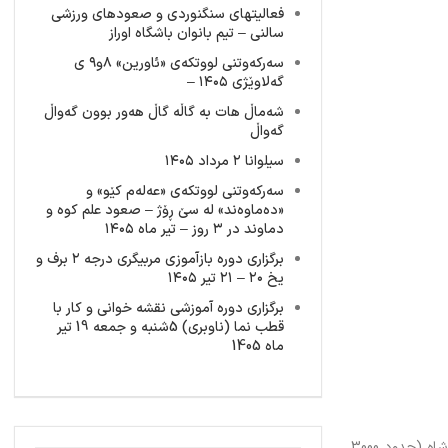
فعالیتهای سنگنوردی و صعودهای ورزشی
سالنی – تیم بانوان باشگاه اوراز
سەرکەوتنی لووتکەی «ئاورین» ٨و٩ ی
گەلاوێژی ١٤٠٥ –
شەماڵ هات بە گاڵە گاڵ هەور بوون گەواڵ
گەواڵ
سیلوانا ۲ مرداد ۱۴۰۵
سەرکەوتنی لووتکەی «عەلەم کێو» و
«دەماوەند» لە سێ ڕۆژ – صعود علم کوه و
دماوند در ۳ روز – تیر ماه ۱۴۰۵
برگزاری دوره بازآموزی مربیگری درجه ۲ برف و
یخ ۲۰ – ۲۱ تیر ۱۴۰۵
برگزاری دوره آموزشی نقشه خوانی و کار با
قطب نما (ناوبری) 5شنبه و جمعه 19 تیر
ماه 1405
هيات کوهنوردي و صعودهاي ورزشي مهاباد طي فراخواني با ارسال نامه‌اي از تمامي گروه‌هاي کوهنوردي مهاباد دعوت نمود تا در همايش صعود به قله قلات شاه (حدود 3000