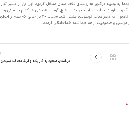
 از کوله‌ها مجددا به وسيله تراکتور به روستاي قلات سنان منتقل گرديد. اين بار از مسير ک
نده در اين همايش بزرگ و موفق در نهايت سلامت و بدون هيچ گونه پيشامدي هر کدام به ميني‌ب
شده خود به سوي مهاباد حرکت کرديم. کليه کوله‌ها مجددا توسط يکدستگاه کاميون به دفتر هيات کوهنو
ار دوستي و صميميت از هم جدا شده خداحافظي کردند.
قد
برنامه‌ی صعود به غار رفته و ارتفاعات لند شیخان س
*