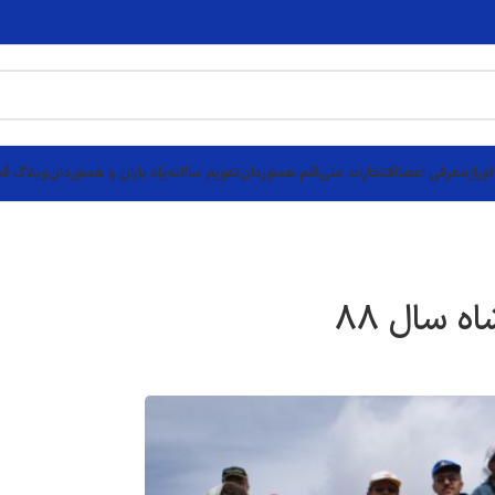
وراز
معرفی اعضا
افتخارات ملی
قلم همنوردان
تقویم سالانه
یاد یاران و همنوردان
وبلاگ قد
ه سال 88