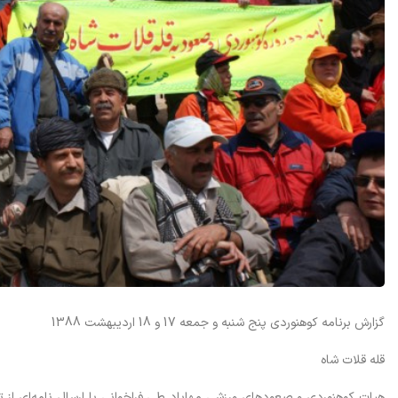
گزارش برنامه کوهنوردی پنج شنبه و جمعه 17 و 18 ارديبهشت 1388
قله قلات شاه